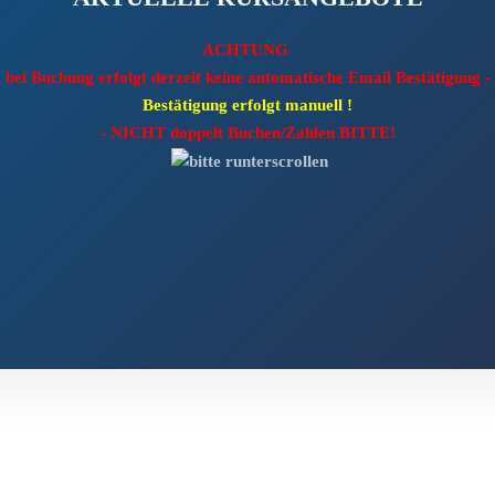
ACHTUNG
bei Buchung erfolgt derzeit keine automatische Email Bestätigung -
Bestätigung erfolgt manuell !
- NICHT doppelt Buchen/Zahlen BITTE!