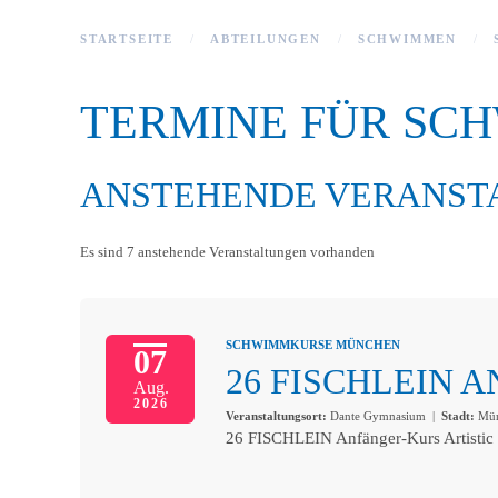
STARTSEITE
ABTEILUNGEN
SCHWIMMEN
TERMINE FÜR SC
ANSTEHENDE VERANST
Es sind 7 anstehende Veranstaltungen vorhanden
SCHWIMMKURSE MÜNCHEN
07
26 FISCHLEIN 
Aug.
2026
Veranstaltungsort:
Dante Gymnasium
|
Stadt:
Mün
26 FISCHLEIN Anfänger-Kurs Artistic