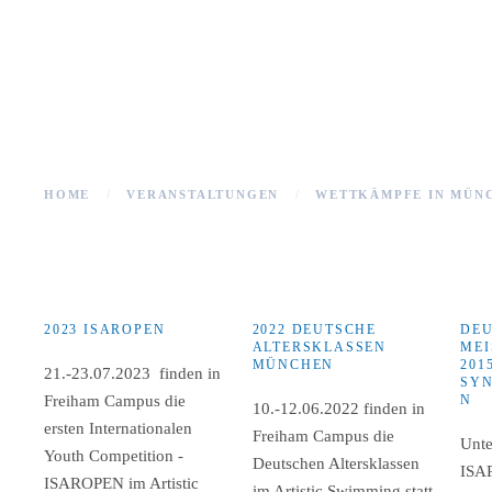
HOME
VERANSTALTUNGEN
WETTKÄMPFE IN MÜN
2023 ISAROPEN
2022 DEUTSCHE
DE
ALTERSKLASSEN
MEI
MÜNCHEN
201
21.-23.07.2023 finden in
SY
Freiham Campus die
N
10.-12.06.2022 finden in
ersten Internationalen
Freiham Campus die
Unte
Youth Competition -
Deutschen Altersklassen
ISA
ISAROPEN im Artistic
im Artistic Swimming statt