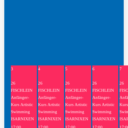
3
4
5
6
7
26
26
26
26
26
FISCHLEIN
FISCHLEIN
FISCHLEIN
FISCHLEIN
FIS
Anfänger-
Anfänger-
Anfänger-
Anfänger-
Anfä
Kurs Artistic
Kurs Artistic
Kurs Artistic
Kurs Artistic
Kurs 
Swimming
Swimming
Swimming
Swimming
Swi
ISARNIXEN
ISARNIXEN
ISARNIXEN
ISARNIXEN
ISA
17:00
17:00
17:00
17:00
17:0