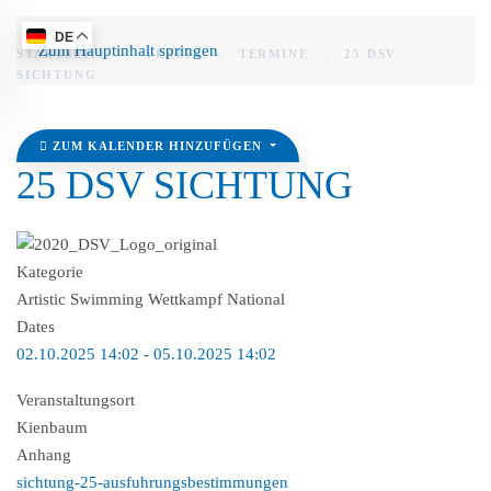
DE
Zum Hauptinhalt springen
STARTSEITE
VEREIN
TERMINE
25 DSV
SICHTUNG
ZUM KALENDER HINZUFÜGEN
25 DSV SICHTUNG
Kategorie
Artistic Swimming Wettkampf National
Dates
02.10.2025
14:02
-
05.10.2025
14:02
Veranstaltungsort
Kienbaum
Anhang
sichtung-25-ausfuhrungsbestimmungen