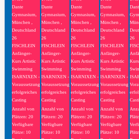
Dante
Dante
Dante
Dante
Dant
Gymnasium,
Gymnasium,
Gymnasium,
Gymnasium,
Gym
München ,
München ,
München ,
München ,
Münc
Deutschland
Deutschland
Deutschland
Deutschland
Deut
26
26
26
26
26
FISCHLEIN
FISCHLEIN
FISCHLEIN
FISCHLEIN
FIS
Anfänger-
Anfänger-
Anfänger-
Anfänger-
Anfä
Kurs Artistic
Kurs Artistic
Kurs Artistic
Kurs Artistic
Kurs 
Swimming
Swimming
Swimming
Swimming
Swi
ISARNIXEN -
ISARNIXEN -
ISARNIXEN -
ISARNIXEN -
ISA
Voraussetzung
Voraussetzung
Voraussetzung
Voraussetzung
Vora
erfolgreiches
erfolgreiches
erfolgreiches
erfolgreiches
erfo
Casting
Casting
Casting
Casting
Cast
Anzahl von
Anzahl von
Anzahl von
Anzahl von
Anza
Plätzen: 20
Plätzen: 20
Plätzen: 20
Plätzen: 20
Plät
Verfügbare
Verfügbare
Verfügbare
Verfügbare
Verf
Plätze: 10
Plätze: 10
Plätze: 10
Plätze: 10
Plät