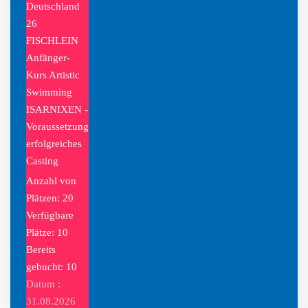
Deutschland
26
FISCHLEIN
Anfänger-
Kurs Artistic
Swimming
ISARNIXEN -
Voraussetzung
erfolgreiches
Casting
Anzahl von
Plätzen: 20
Verfügbare
Plätze: 10
Bereits
gebucht: 10
Datum :
31.08.2026